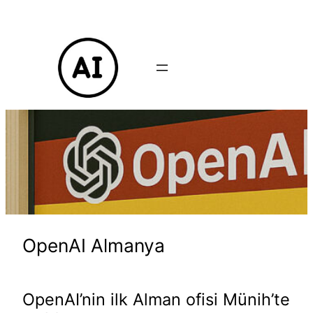
İçeriğe
geç
OpenAI Almanya
OpenAI’nin ilk Alman ofisi Münih’te