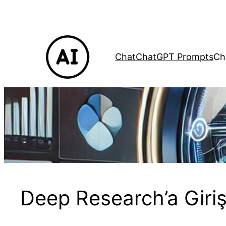
İçeriğe
geç
Chat
ChatGPT Prompts
Ch
Deep Research’a Giri