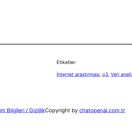
Etiketler:
İnternet araştırması
, 
o3
, 
Veri anali
im Bilgileri / Gizlilik
Copyright by
chatopenai.com.tr