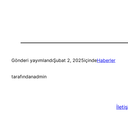
Gönderi yayımlandı
Şubat 2, 2025
içinde
Haberler
tarafından
admin
İletiş