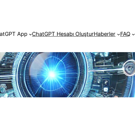
atGPT App
ChatGPT Hesabı Oluştur
Haberler
FAQ
ş