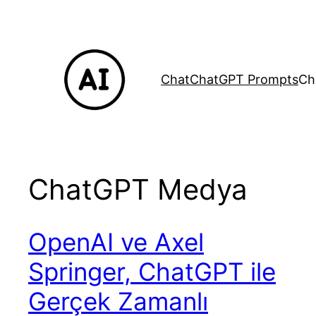
İçeriğe
geç
Chat
ChatGPT Prompts
Ch
ChatGPT Medya
OpenAI ve Axel
Springer, ChatGPT ile
Gerçek Zamanlı