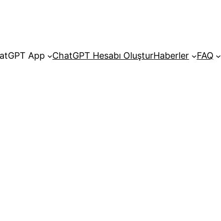
atGPT App
ChatGPT Hesabı Oluştur
Haberler
FAQ