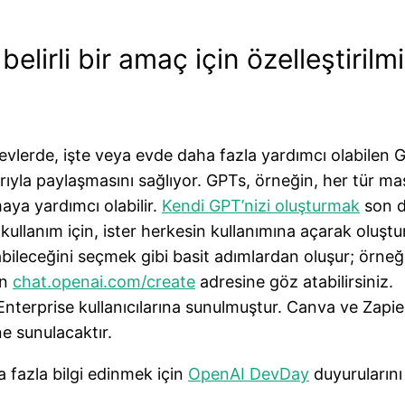
belirli bir amaç için özelleştiri
revlerde, işte veya evde daha fazla yardımcı olabilen 
arıyla paylaşmasını sağlıyor. GPTs, örneğin, her tür 
ya yardımcı olabilir.
Kendi GPT’nizi oluşturmak
son d
çi kullanım için, ister herkesin kullanımına açarak oluş
abileceğini seçmek gibi basit adımlardan oluşur; örneğ
in
chat.openai.com/create
adresine göz atabilirsiniz.
terprise kullanıcılarına sunulmuştur. Canva ve Zapier 
ne sunulacaktır.
a fazla bilgi edinmek için
OpenAI DevDay
duyurularını 