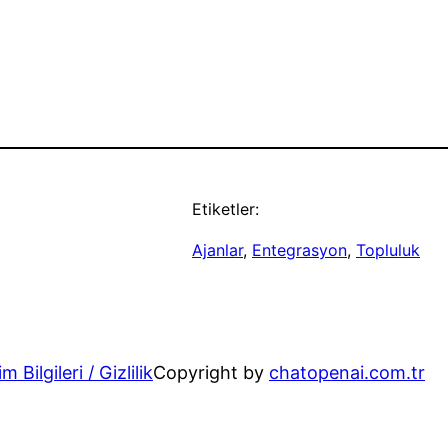
Etiketler:
Ajanlar
, 
Entegrasyon
, 
Topluluk
im Bilgileri / Gizlilik
Copyright by
chatopenai.com.tr