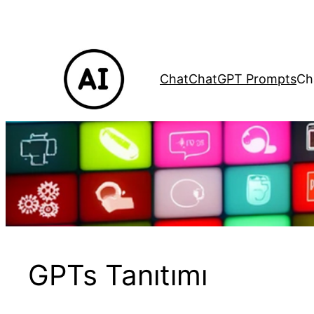
İçeriğe
geç
Chat
ChatGPT Prompts
Ch
GPTs Tanıtımı