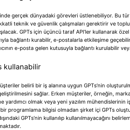
nde gerçek dünyadaki görevleri üstlenebiliyor. Bu tür 
ikkatli teknik ve güvenlik çalışmaları gerektirir ve t
ılacak. GPTs için üçüncü taraf API’ler kullanarak özel e
 bağlantı kurabilir, e-postalarla etkileşime geçebilir ve
cının e-posta gelen kutusuyla bağlantı kurulabilir veya e
 kullanabilir
iler belirli bir iş alanına uygun GPTs’nin oluşturulmas
geliştirilmesini sağlar. Erken müşteriler, örneğin, ma
e yardımcı olmak veya yeni yazılım mühendislerinin işe
 bir programlama bilgisi olmadan şirket içi GPTs oluştur
dışındaki GPTs’nin kullanılıp kullanılmayacağını belirl
maktadır.