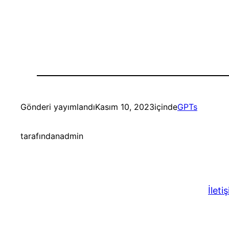
Gönderi yayımlandı
Kasım 10, 2023
içinde
GPTs
tarafından
admin
İletiş