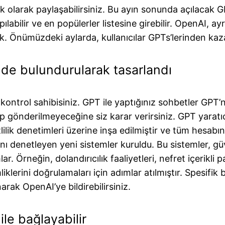
k olarak paylaşabilirsiniz. Bu ayın sonunda açılacak G
bilir ve en popülerler listesine girebilir. OpenAI, ayr
ak. Önümüzdeki aylarda, kullanıcılar GPTs’lerinden kaz
nde bulundurularak tasarlandı
kontrol sahibisiniz. GPT ile yaptığınız sohbetler GPT’n
ip gönderilmeyeceğine siz karar verirsiniz. GPT yaratıcı
zlilik denetimleri üzerine inşa edilmiştir ve tüm hesab
rını denetleyen yeni sistemler kuruldu. Bu sistemler, g
 Örneğin, dolandırıcılık faaliyetleri, nefret içerikli 
imliklerini doğrulamaları için adımlar atılmıştır. Spesi
rak OpenAI’ye bildirebilirsiniz.
ile bağlayabilir