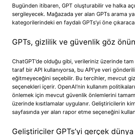
Bugünden itibaren, GPT oluşturabilir ve halka açı
sergileyecek. Mağazada yer alan GPTs arama yapıla
kategorilerindeki en faydalı GPTs’yi öne çıkarac
GPTs, gizlilik ve güvenlik göz önü
ChatGPT’de olduğu gibi, verileriniz üzerinde tam 
taraf bir API kullanıyorsa, bu API’ye veri gönderil
eğitmeyeceğini seçebilir. Bu tercihler, mevcut gi
seçenekleri içerir. OpenAI’nin kullanım politikala
önlemek için mevcut güvenlik önlemlerini tamamlar.
üzerinde kısıtlamalar uygulanır. Geliştiricilerin k
sayfasında yer alan rapor etme seçeneğini kullana
Geliştiriciler GPTs’yi gerçek dünya 