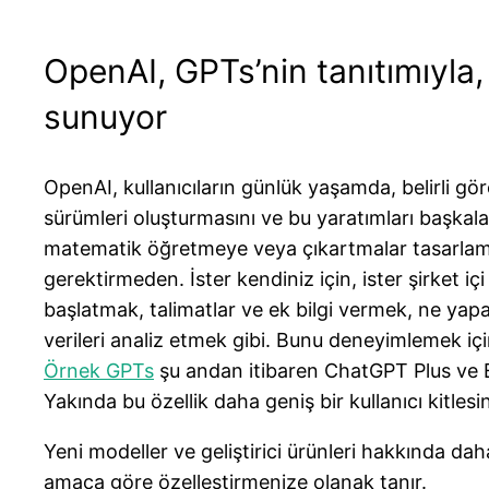
OpenAI, GPTs’nin tanıtımıyla, 
sunuyor
OpenAI, kullanıcıların günlük yaşamda, belirli gö
sürümleri oluşturmasını ve bu yaratımları başkal
matematik öğretmeye veya çıkartmalar tasarlama
gerektirmeden. İster kendiniz için, ister şirket i
başlatmak, talimatlar ve ek bilgi vermek, ne yap
verileri analiz etmek gibi. Bunu deneyimlemek iç
Örnek GPTs
şu andan itibaren ChatGPT Plus ve En
Yakında bu özellik daha geniş bir kullanıcı kitlesi
Yeni modeller ve geliştirici ürünleri hakkında dah
amaca göre özelleştirmenize olanak tanır.